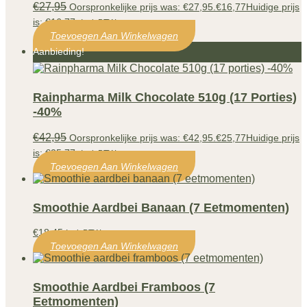
€
27,95
Oorspronkelijke prijs was: €27,95.
€
16,77
Huidige prijs
is: €16,77.
Incl. BTW
Toevoegen Aan Winkelwagen
Aanbieding!
Rainpharma Milk Chocolate 510g (17 Porties)
-40%
€
42,95
Oorspronkelijke prijs was: €42,95.
€
25,77
Huidige prijs
is: €25,77.
Incl. BTW
Toevoegen Aan Winkelwagen
Smoothie Aardbei Banaan (7 Eetmomenten)
€
18,45
Incl. BTW
Toevoegen Aan Winkelwagen
Smoothie Aardbei Framboos (7
Eetmomenten)