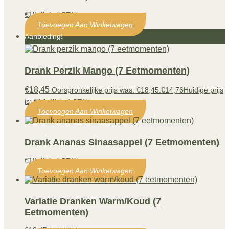
€
18,45
Incl. BTW
Toevoegen Aan Winkelwagen
Aanbieding!
Drank Perzik Mango (7 Eetmomenten)
€
18,45
Oorspronkelijke prijs was: €18,45.
€
14,76
Huidige prijs
is: €14,76.
Incl. BTW
Toevoegen Aan Winkelwagen
Drank Ananas Sinaasappel (7 Eetmomenten)
€
18,45
Incl. BTW
Toevoegen Aan Winkelwagen
Variatie Dranken Warm/koud (7
Eetmomenten)