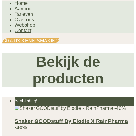
Home
Aanbod
Tarieven
Over ons
Webshop
Contact
GRATIS KENNISMAKING
Bekijk de
producten
Aanbieding!
Shaker GOODstuff By Elodie X RainPharma
-40%